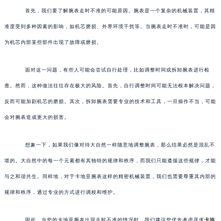
首先，我们要了解腕表走时不准的可能原因。腕表是一个复杂的机械装置，其精
准度受到多种因素的影响，如机芯磨损、外界环境干扰等。当腕表走时不准时，可能是因
为机芯内部某些部件出现了故障或磨损。
面对这一问题，有些人可能会尝试自行处理，比如调整时间或拆卸腕表进行检
查。然而，这种做法往往存在极大的风险。首先，自行调整时间可能无法根本解决问题，
反而可能加剧机芯的磨损。其次，拆卸腕表需要专业的技术和工具，一旦操作不当，可能
会对腕表造成更大的损害。
想象一下，如果我们像对待大自然一样随意地调整腕表，那么结果必然是混乱不
堪的。大自然中的每一个元素都有其独特的规律和秩序，而我们只能遵循这些规律，才能
与之和谐共生。同样地，对于卡地亚腕表这样的精密机械装置，我们也需要尊重其内部的
规律和秩序，通过专业的方式进行调校和维护。
因此，当您的卡地亚腕表出现走时不准的情况时，我们建议您优先考虑寻求
卡地